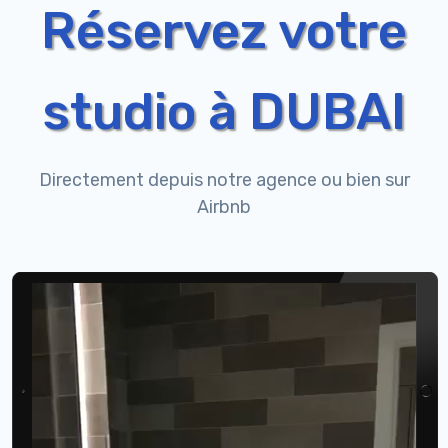
Réservez votre
studio à DUBAI
QUI SOMMES NOUS
Directement depuis notre agence ou bien sur
Airbnb